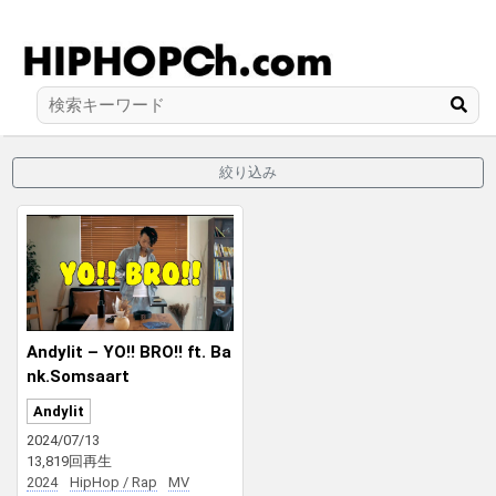
絞り込み
Andylit – YO!! BRO!! ft. Ba
nk.Somsaart
Andylit
2024/07/13
13,819回再生
2024
HipHop / Rap
MV