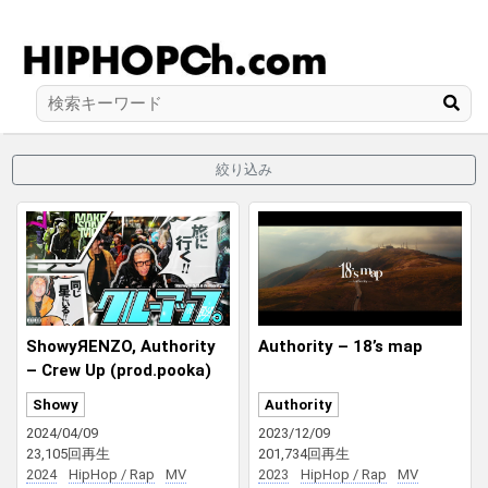
絞り込み
ShowyЯENZO, Authority
Authority – 18’s map
– Crew Up (prod.pooka)
Showy
Authority
2024/04/09
2023/12/09
23,105回再生
201,734回再生
2024
HipHop / Rap
MV
2023
HipHop / Rap
MV