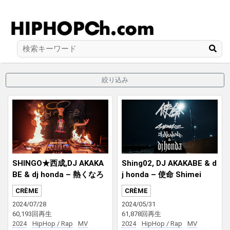
絞り込み
SHINGO★西成,DJ AKAKA
Shing02, DJ AKAKABE & d
BE & dj honda – 熱くなろ
j honda – 使命 Shimei
う!
CRÈME
CRÈME
2024/07/28
2024/05/31
60,193回再生
61,878回再生
2024
HipHop / Rap
MV
2024
HipHop / Rap
MV