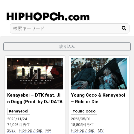
絞り込み
Kenayeboi – DTK feat. Ji
Young Coco & Kenayeboi
n Dogg (Prod. by DJ DATA
– Ride or Die
BASE)
Kenayeboi
Young Coco
2023/11/24
2023/05/01
74,093回再生
18,805回再生
2023
HipHop / Rap
MV
HipHop / Rap
MV