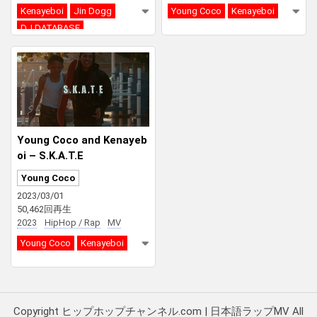
Kenayeboi
Jin Dogg
Young Coco
Kenayeboi
DJ DATABASE
Young Coco and Kenayeb
oi – S.K.A.T.E
Young Coco
2023/03/01
50,462回再生
2023
HipHop / Rap
MV
Young Coco
Kenayeboi
Copyright ヒップホップチャンネル.com | 日本語ラップMV All