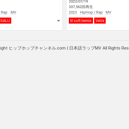
2023/07/19
307,562回再生
 Rap
MV
2023
HipHop / Rap
MV
SALU
lil soft tennis
VaVa
right ヒップホップチャンネル.com | 日本語ラップMV All Rights Rese