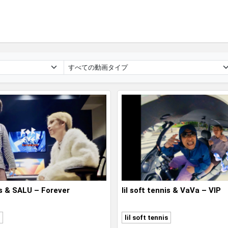
nis & SALU – Forever
lil soft tennis & VaVa – VIP
lil soft tennis