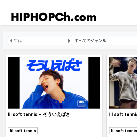
lil soft tennis – そういえばさ
lil soft ten
lil soft tennis
lil soft tennis