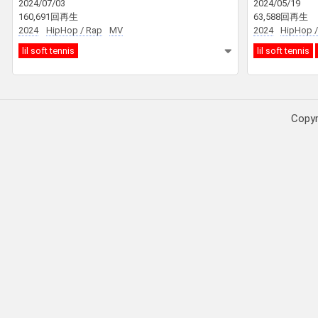
2024/07/03
2024/05/19
160,691回再生
63,588回再生
2024
HipHop / Rap
MV
2024
HipHop /
lil soft tennis
lil soft tennis
Copy