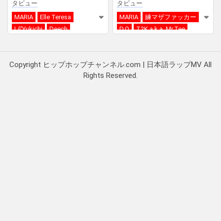
タビュー
タビュー
MARIA
Elle Teresa
MARIA
練マザファッカー
Lil'Yukichi
Deech
D.O
T2K a.k.a. Mr.Tee
DJ G-FRESH
Copyright ヒップホップチャンネル.com | 日本語ラップMV All
Rights Reserved.