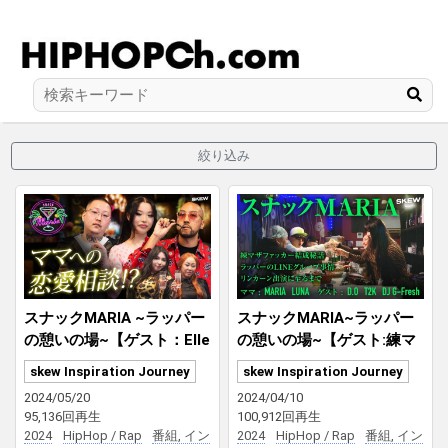
絞り込み
スナックMARIA ~ラッパー
スナックMARIA~ラッパー
の憩いの場~【ゲスト：Elle
の憩いの場~【ゲスト:練マ
Teresa, Lil’Yukichi, Deec
ザファッカー(D.O、T2K、
skew Inspiration Journey
skew Inspiration Journey
h】
DJ G-FRESH】
2024/05/20
2024/04/10
95,136回再生
100,912回再生
2024
HipHop / Rap
番組, イン
2024
HipHop / Rap
番組, イン