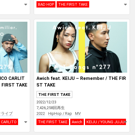
BAD HOP
THE FIRST TAKE
HICO CARLIT
Awich feat. KEIJU – Remember / THE FIR
 FIRST TAKE
ST TAKE
THE FIRST TAKE
2022/12/23
7,426,258回再生
オライブ
2022
HipHop / Rap
MV
 CARLITO
THE FIRST TAKE
Awich
KEIJU / YOUNG JUJU