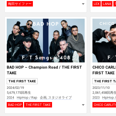
梅田サイファー
LEX
LANA
BAD HOP – Champion Road / THE FIRST
CHICO CARLI
TAKE
FIRST TAKE
THE FIRST TAKE
THE FIRST T
2024/02/19
2023/11/10
5,679,175回再生
2,061,458回再
2024
HipHop / Rap
企画, スタジオライブ
2023
HipHop /
BAD HOP
THE FIRST TAKE
CHICO CARLIT