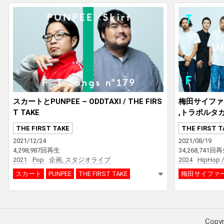
スカートとPUNPEE – ODDTAXI / THE FIRS
梅田サイファー
T TAKE
,トラボルタカス
FES vol.3 su
THE FIRST TAKE
THE FIRST T
eries
2021/12/24
2021/08/19
4,298,987回再生
34,268,741回
2021
Pop
企画, スタジオライブ
2024
HipHop /
スカート
PUNPEE
THE FIRST TAKE
梅田サイファ
Copy