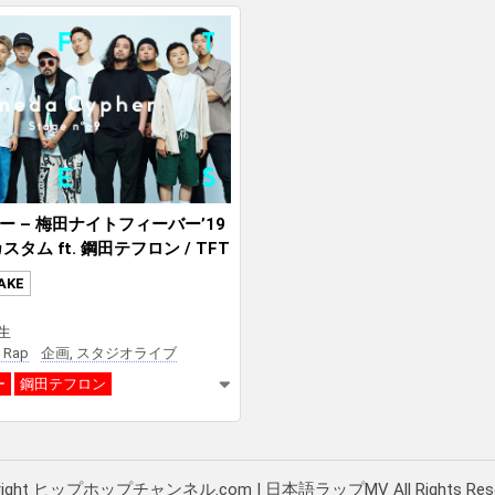
 – 梅田ナイトフィーバー’19
タム ft. 鋼田テフロン / TFT
pported by Xperia & 1000X S
AKE
再生
 Rap
企画, スタジオライブ
ー
鋼田テフロン
right ヒップホップチャンネル.com | 日本語ラップMV All Rights Rese