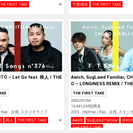
THE FIRST TAKE
千葉雄喜
THE FIRST TAKE
TO – Let Go feat. 柊人 / THE
Awich, SugLawd Familiar, C
O – LONGINESS REMIX / THE
AKE
THE FIRST TAKE
2023/01/04
生
15,441,355回再生
 Rap
企画, スタジオライブ
2023
HipHop / Rap
企画, スタジ
O
柊人
THE FIRST TAKE
Awich
SugLawd Familiar
CHICO
THE FIRST TAKE