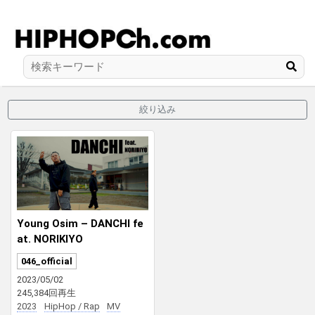
絞り込み
Young Osim – DANCHI fe
at. NORIKIYO
046_official
2023/05/02
245,384回再生
2023
HipHop / Rap
MV