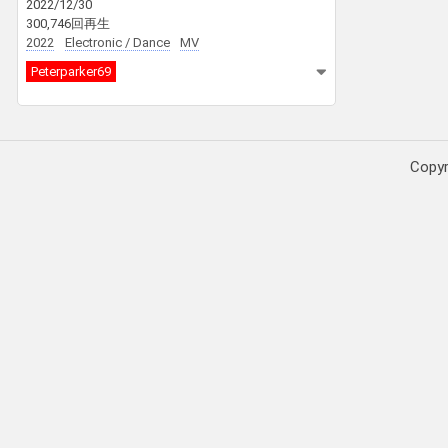
2022/12/30
300,746回再生
2022
Electronic / Dance
MV
Peterparker69
Copy