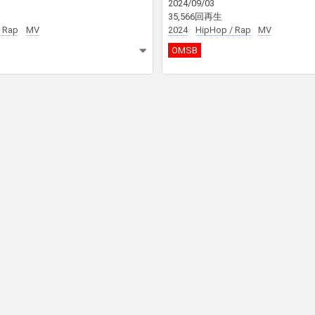
2024/09/03
35,566回再生
 Rap
MV
2024
HipHop / Rap
MV
OMSB