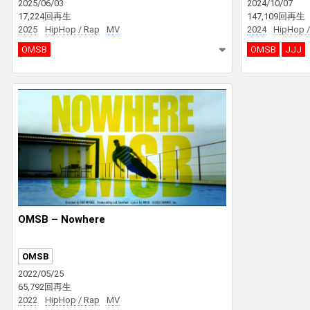
2025/06/03
2024/10/07
17,224回再生
147,109回再生
2025
HipHop / Rap
MV
2024
HipHop /
OMSB
OMSB
JJJ
OMSB – Nowhere
OMSB
2022/05/25
65,792回再生
2022
HipHop / Rap
MV