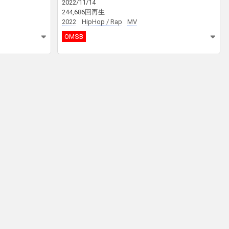
2022/11/14
244,686回再生
2022
HipHop / Rap
MV
OMSB