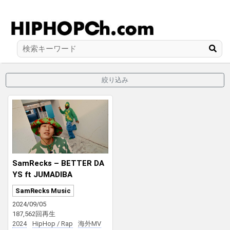
絞り込み
SamRecks – BETTER DA
YS ft JUMADIBA
SamRecks Music
2024/09/05
187,562回再生
2024
HipHop / Rap
海外MV