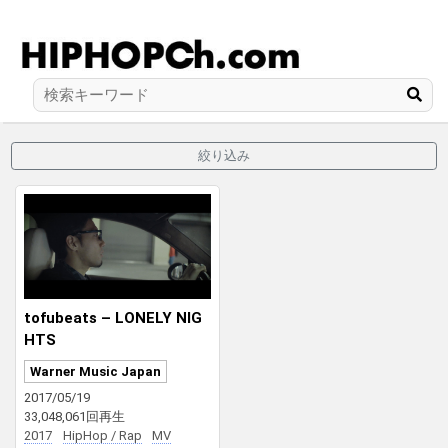
絞り込み
tofubeats – LONELY NIG
HTS
Warner Music Japan
2017/05/19
33,048,061回再生
2017
HipHop / Rap
MV