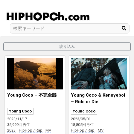
絞り込み
Young Coco – 不完全態
Young Coco & Kenayeboi
– Ride or Die
Young Coco
Young Coco
2023/11/17
2023/05/01
35,999回再生
18,805回再生
2023
HipHop / Rap
MV
HipHop / Rap
MV