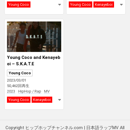
Young Coco
Young Coco
Kenayeboi
Young Coco and Kenayeb
oi – S.K.A.T.E
Young Coco
2023/03/01
50,462回再生
2023
HipHop / Rap
MV
Young Coco
Kenayeboi
Copyright ヒップホップチャンネル.com | 日本語ラップMV All