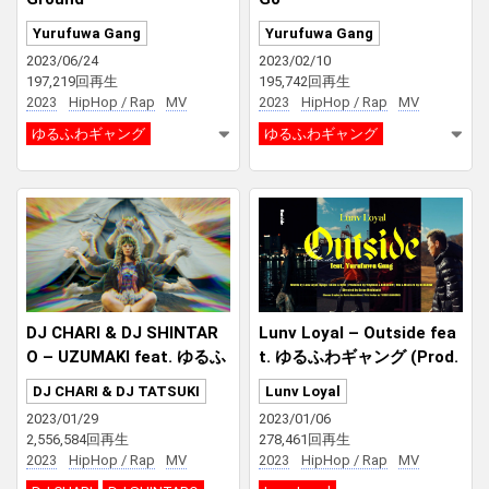
Yurufuwa Gang
Yurufuwa Gang
2023/06/24
2023/02/10
197,219回再生
195,742回再生
2023
HipHop / Rap
MV
2023
HipHop / Rap
MV
ゆるふわギャング
ゆるふわギャング
DJ CHARI & DJ SHINTAR
Lunv Loyal – Outside fea
O – UZUMAKI feat. ゆるふ
t. ゆるふわギャング (Prod.
わギャング, OZworld & Ma
ViryKnot & BERABOW)
DJ CHARI & DJ TATSUKI
Lunv Loyal
sayoshi Iimori
2023/01/29
2023/01/06
2,556,584回再生
278,461回再生
2023
HipHop / Rap
MV
2023
HipHop / Rap
MV