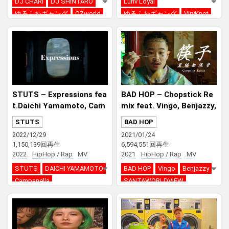
DJ CHARI
DJ SHINTARO
Lunv Loyal
ゆるふわギャング
OZworld
ゆるふわギャング
ViryKnot
Masayoshi Iimori
BERABOW
STUTS – Expressions fea
BAD HOP – Chopstick Re
t.Daichi Yamamoto, Cam
mix feat. Vingo, Benjazzy,
panella, ゆるふわギャング,
SANTAWORLDVIEW & ゆ
STUTS
BAD HOP
北里彰久, SANTAWORLDVI
るふわギャング
2022/12/29
2021/01/24
EW, 仙人掌, 鎮座DOPENES
1,150,139回再生
6,594,551回再生
S
2022
HipHop / Rap
MV
2021
HipHop / Rap
MV
STUTS
DAICHI YAMAMOTO
BAD HOP
Vingo
Benjazzy
Campanella
SANTAWORLDVIEW
ゆるふわギャング
北里彰久
ゆるふわギャング
SANTAWORLDVIEW
仙人掌
鎮座DOPENESS