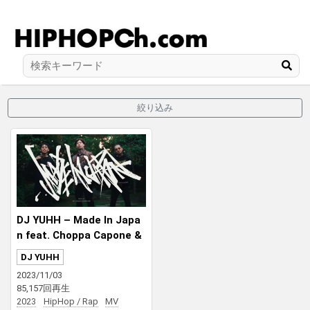
絞り込み
DJ YUHH – Made In Japa
n feat. Choppa Capone &
eyden
DJ YUHH
2023/11/03
85,157回再生
2023
HipHop / Rap
MV