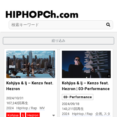
絞り込み
Kohjiya & lj – Kenzo feat.
Kohjiya & lj – Kenzo feat.
Hezron
Hezron | 03-Performance
| From Japan
03- Performance
2024/10/31
107,242回再生
2024/09/18
2024
HipHop / Rap
MV
143,211回再生
2024
HipHop / Rap
企画, スタ
Kohjiya
lj
Hezron