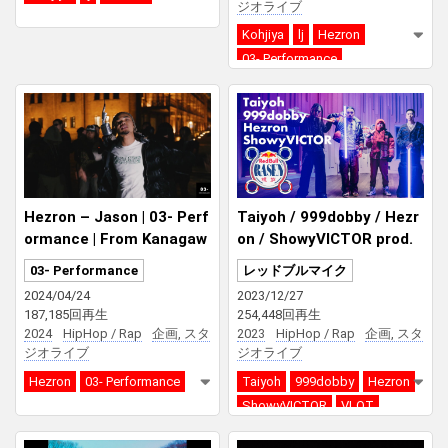
ジオライブ
Kohjiya
lj
Hezron
03- Performance
Hezron – Jason | 03- Perf
Taiyoh / 999dobby / Hezr
ormance | From Kanagaw
on / ShowyVICTOR prod.
a
by VLOT | Red Bull RASEN
03- Performance
レッドブルマイク
2024/04/24
2023/12/27
187,185回再生
254,448回再生
2024
HipHop / Rap
企画, スタ
2023
HipHop / Rap
企画, スタ
ジオライブ
ジオライブ
Hezron
03- Performance
Taiyoh
999dobby
Hezron
ShowyVICTOR
VLOT
Red Bull RASEN