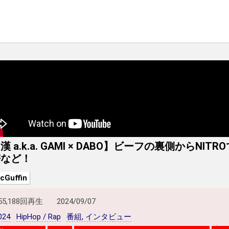
漢 a.k.a. GAMI × DABO】ビーフの裏側からNI
密など！
cGuffin
55,188回再生
2024/09/07
024
HipHop / Rap
番組, インタビュー