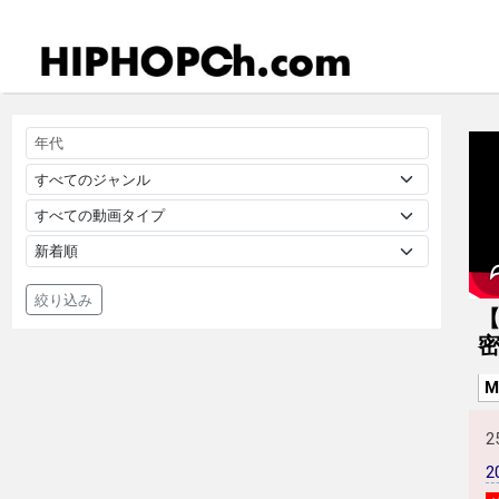
絞り込み
【
M
2
2