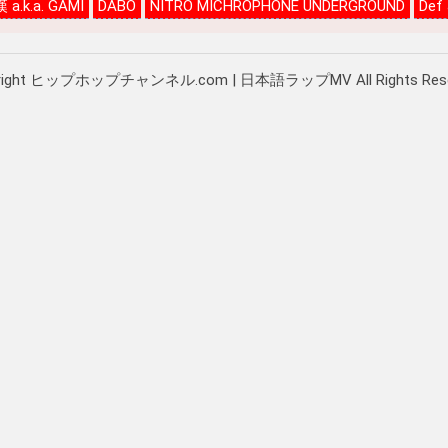
漢 a.k.a. GAMI
DABO
NITRO MICHROPHONE UNDERGROUND
Def
right ヒップホップチャンネル.com | 日本語ラップMV All Rights Rese