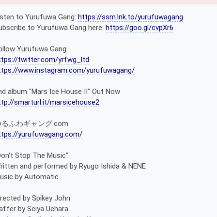
isten to Yurufuwa Gang:
https://ssm.lnk.to/yurufuwagang
ubscribe to Yurufuwa Gang here:
https://goo.gl/cvpXr6
ollow Yurufuwa Gang:
ttps://twitter.com/yrfwg_ltd
ttps://www.instagram.com/yurufuwagang/
nd album "Mars Ice House Ⅱ" Out Now
ttp://smarturl.it/marsicehouse2
ゆるふわギャング.com
ttps://yurufuwagang.com/
Don't Stop The Music"
ritten and performed by Ryugo Ishida & NENE
usic by Automatic
irected by Spikey John
affer by Seiya Uehara