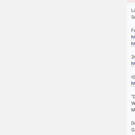
L
S
F
h
h
2
h
h
"
W
M
D
G