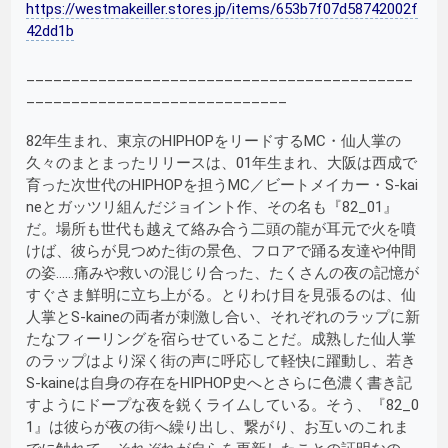
https://westmakeiller.stores.jp/items/653b7f07d58742002f
42dd1b
___________________________________________
_____________________________
82年生まれ、東京のHIPHOPをリードするMC・仙人掌の
久々のまとまったリリースは、01年生まれ、大阪は西成で
育った次世代のHIPHOPを担うMC／ビートメイカー・S-kai
neとガッツリ組んだジョイント作、その名も『82_01』
だ。場所も世代も越えて絡み合う二頭の龍が耳元で火を噴
けば、彼らが見つめた街の景色、フロアで踊る友達や仲間
の姿……痛みや救いの混じり合った、たくさんの夜の記憶が
すぐさま鮮明に立ち上がる。とりわけ目を見張るのは、仙
人掌とS-kaineの両者が刺激し合い、それぞれのラップに新
たなフィーリングを宿らせていることだ。成熟した仙人掌
のラップはより深く街の声に呼応して軽快に躍動し、若き
S-kaineは自身の存在をHIPHOP史へとさらに色濃く書き記
すようにドープな夜を鋭くライムしている。そう、『82_0
1』は彼らが夜の街へ繰り出し、繋がり、お互いのこれま