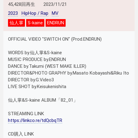
45,428回再生
2023/11/21
2023
HipHop / Rap
MV
仙人掌
S-kaine
ENDRUN
OFFICIAL VIDEO "SWITCH ON" (Prod.ENDRUN)
WORDS by.仙人掌&S-kaine
MUSIC PRODUCE by.ENDRUN
DANCE by.Takumi (WEST MAKE ILLER)
DIRECTOR&PHOTO GRAPHY by.Masato Kobayashi&Riku Ito
DIRECTOR by.G.Video3
LIVE SHOT by.Keisukenishita
仙人掌&S-kaine ALBUM「82_01」
STREAMING LINK
https://linkco.re/tdQcbqTR
CD購入 LINK