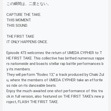
この瞬間は、二度とない。
CAPTURE THE TAKE.
THIS MOMENT.
THIS SOUND.
THE FIRST TAKE
IT ONLY HAPPENS ONCE.
Episode 473 welcomes the return of UMEDA CYPHER to T
HE FIRST TAKE. This collective has birthed numerous rappe
rs nationwide and boasts stellar rap battle performances b
y its members.
They will perform “Rodeo 13,” a track produced by Chaki Zul
u, where the members of UMEDA CYPHER take an effortle
ss ride on its danceable beats.
Enjoy the much-awaited one-shot performance of this tra
ck in full version, also featured on THE FIRST TAKE’s new p
roject, FLASH THE FIRST TAKE.