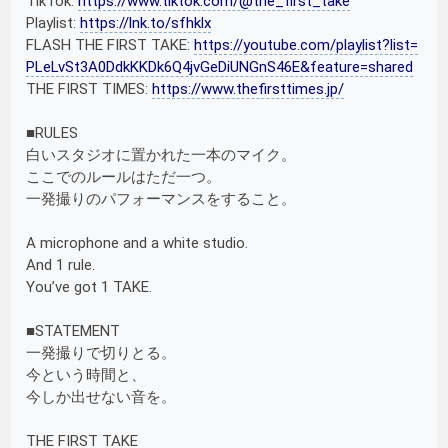
TikTok:
https://www.tiktok.com/@the_first_take
Playlist:
https://lnk.to/sfhklx
FLASH THE FIRST TAKE:
https://youtube.com/playlist?list=
PLeLvSt3A0DdkKKDk6Q4jvGeDiUNGnS46E&feature=shared
THE FIRST TIMES:
https://www.thefirsttimes.jp/
■RULES
白いスタジオに置かれた一本のマイク。
ここでのルールはただ一つ。
一発撮りのパフォーマンスをすること。
A microphone and a white studio.
And 1 rule.
You’ve got 1 TAKE.
■STATEMENT
一発撮りで切りとる。
今という時間と、
今しか出せない音を。
THE FIRST TAKE