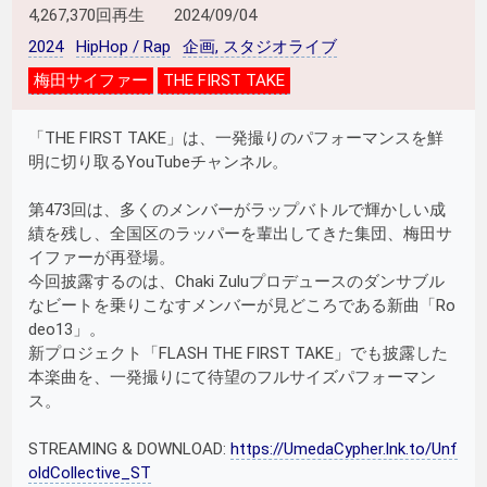
4,267,370回再生
2024/09/04
2024
HipHop / Rap
企画, スタジオライブ
梅田サイファー
THE FIRST TAKE
「THE FIRST TAKE」は、一発撮りのパフォーマンスを鮮
明に切り取るYouTubeチャンネル。
第473回は、多くのメンバーがラップバトルで輝かしい成
績を残し、全国区のラッパーを輩出してきた集団、梅田サ
イファーが再登場。
今回披露するのは、Chaki Zuluプロデュースのダンサブル
なビートを乗りこなすメンバーが見どころである新曲「Ro
deo13」。
新プロジェクト「FLASH THE FIRST TAKE」でも披露した
本楽曲を、一発撮りにて待望のフルサイズパフォーマン
ス。
STREAMING & DOWNLOAD:
https://UmedaCypher.lnk.to/Unf
oldCollective_ST