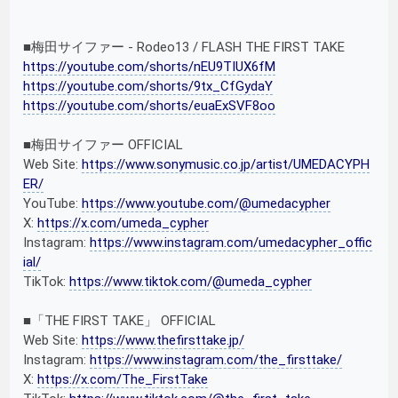
■梅田サイファー - Rodeo13 / FLASH THE FIRST TAKE
https://youtube.com/shorts/nEU9TIUX6fM
https://youtube.com/shorts/9tx_CfGydaY
https://youtube.com/shorts/euaExSVF8oo
■梅田サイファー OFFICIAL
Web Site:
https://www.sonymusic.co.jp/artist/UMEDACYPH
ER/
YouTube:
https://www.youtube.com/@umedacypher
X:
https://x.com/umeda_cypher
Instagram:
https://www.instagram.com/umedacypher_offic
ial/
TikTok:
https://www.tiktok.com/@umeda_cypher
■「THE FIRST TAKE」 OFFICIAL
Web Site:
https://www.thefirsttake.jp/
Instagram:
https://www.instagram.com/the_firsttake/
X:
https://x.com/The_FirstTake