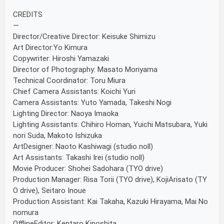
CREDITS
―
Director/Creative Director: Keisuke Shimizu
Art Director:Yo Kimura
Copywriter: Hiroshi Yamazaki
Director of Photography: Masato Moriyama
Technical Coordinator: Toru Miura
Chief Camera Assistants: Koichi Yuri
Camera Assistants: Yuto Yamada, Takeshi Nogi
Lighting Director: Naoya Imaoka
Lighting Assistants: Chihiro Homan, Yuichi Matsubara, Yuki
nori Suda, Makoto Ishizuka
ArtDesigner: Naoto Kashiwagi (studio noll)
Art Assistants: Takashi Irei (studio noll)
Movie Producer: Shohei Sadohara (TYO drive)
Production Manager: Risa Torii (TYO drive), KojiArisato (TY
O drive), Seitaro Inoue
Production Assistant: Kai Takaha, Kazuki Hirayama, Mai No
nomura
OfflineEditor: Kentaro Kinoshita