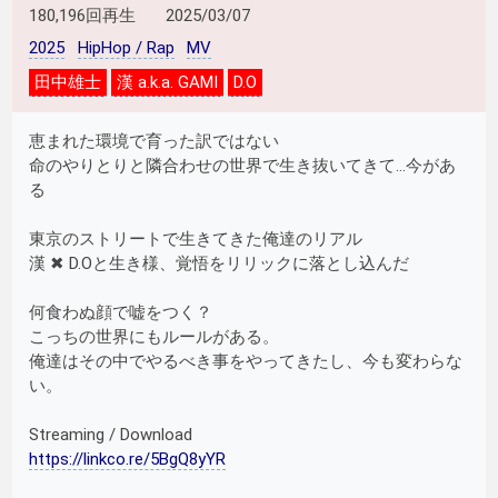
180,196回再生
2025/03/07
2025
HipHop / Rap
MV
田中雄士
漢 a.k.a. GAMI
D.O
恵まれた環境で育った訳ではない
命のやりとりと隣合わせの世界で生き抜いてきて…今があ
る
東京のストリートで生きてきた俺達のリアル
漢 ✖ D.Oと生き様、覚悟をリリックに落とし込んだ
何食わぬ顔で嘘をつく？
こっちの世界にもルールがある。
俺達はその中でやるべき事をやってきたし、今も変わらな
い。
Streaming / Download
https://linkco.re/5BgQ8yYR