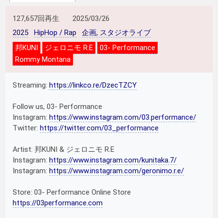
127,657回再生
2025/03/26
2025
HipHop / Rap
企画, スタジオライブ
邦KUNI
ジェロニモ R.E
03- Performance
Rommy Montana
Streaming:
https://linkco.re/DzecTZCY
Follow us, 03- Performance
Instagram:
https://www.instagram.com/03.performance/
Twitter:
https://twitter.com/03_performance
Artist: 邦KUNI & ジェロニモ R.E
Instagram:
https://www.instagram.com/kunitaka.7/
Instagram:
https://www.instagram.com/geronimo.r.e/
Store: 03- Performance Online Store
https://03performance.com