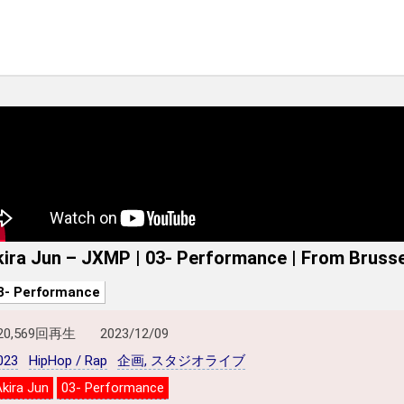
kira Jun – JXMP | 03- Performance | From Brusse
3- Performance
20,569回再生
2023/12/09
023
HipHop / Rap
企画, スタジオライブ
Akira Jun
03- Performance