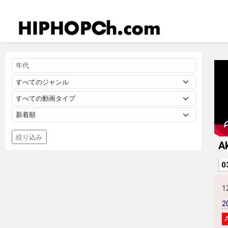
絞り込み
A
0
1
2