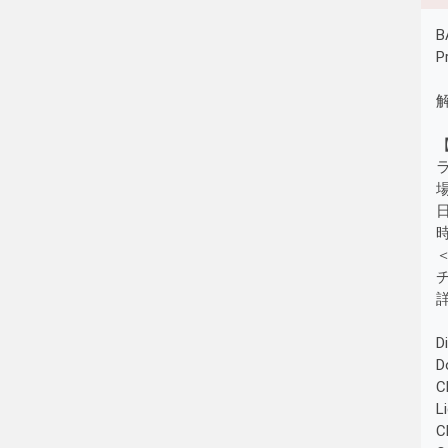
B
P
解
ラ
時
D
D
C
L
C