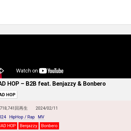
AD HOP – B2B feat. Benjazzy & Bonbero
AD HOP
,718,741回再生
2024/02/11
024
HipHop / Rap
MV
BAD HOP
Benjazzy
Bonbero