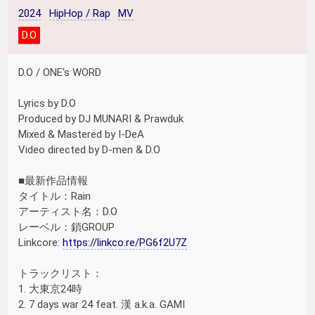
2024
HipHop / Rap
MV
D.O
D.O / ONE's WORD
Lyrics by D.O
Produced by DJ MUNARI & Prawduk
Mixed & Mastered by I-DeA
Video directed by D-men & D.O
■最新作品情報
タイトル：Rain
アーティスト名：D.O
レーベル：鎖GROUP
Linkcore:
https://linkco.re/PG6f2U7Z
トラックリスト：
1. 大東京24時
2. 7 days war 24 feat. 漢 a.k.a. GAMI