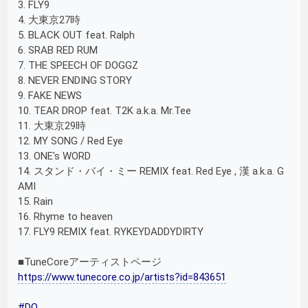
3. FLY9
4. 大東京27時
5. BLACK OUT feat. Ralph
6. SRAB RED RUM
7. THE SPEECH OF DOGGZ
8. NEVER ENDING STORY
9. FAKE NEWS
10. TEAR DROP feat. T2K a.k.a. Mr.Tee
11. 大東京29時
12. MY SONG / Red Eye
13. ONE's WORD
14. スタンド・バイ・ミー REMIX feat. Red Eye , 漢 a.k.a. G
AMI
15. Rain
16. Rhyme to heaven
17. FLY9 REMIX feat. RYKEYDADDYDIRTY
■TuneCoreアーティストページ
https://www.tunecore.co.jp/artists?id=843651
#DO