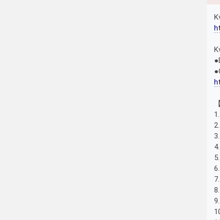
K
h
K
●
●
h
【
1
2
3
4
5
7
8
9
1