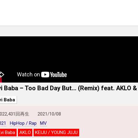
vi Baba – Too Bad Day But… (Remix) feat. AKLO &
vi Baba
,022,431回再生
2021/10/08
021
HipHop / Rap
MV
Kvi Baba
AKLO
KEIJU / YOUNG JUJU