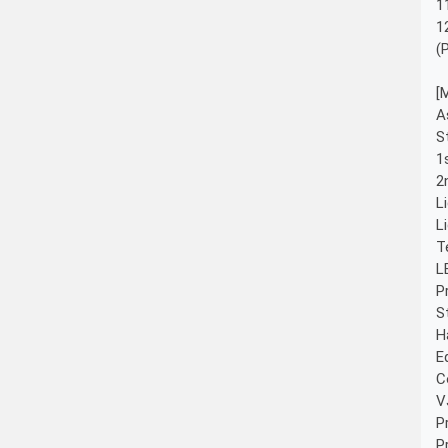
1
1
(
[
A
S
1
2
L
L
T
L
P
S
H
E
C
V
P
P