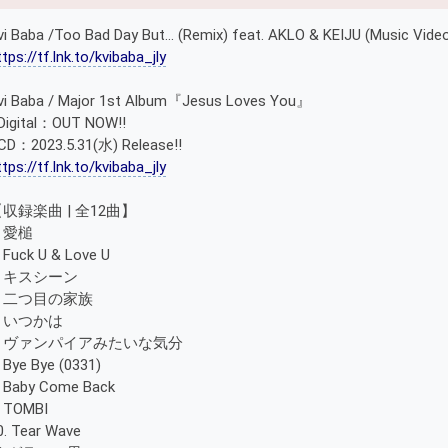
vi Baba /Too Bad Day But... (Remix) feat. AKLO & KEIJU (Music Vide
ttps://tf.lnk.to/kvibaba_jly
vi Baba / Major 1st Album『Jesus Loves You』
Digital：OUT NOW!!
CD：2023.5.31(水) Release!!
ttps://tf.lnk.to/kvibaba_jly
収録楽曲 | 全12曲】
. 愛槌
. Fuck U & Love U
. キスシーン
. ⼆つ⽬の家族
. いつかは
6. ヴァンパイアみたいな気分
. Bye Bye (0331)
. Baby Come Back
. TOMBI
0. Tear Wave