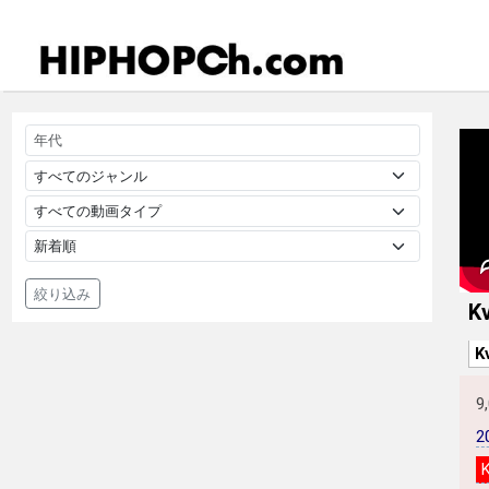
絞り込み
K
K
9
2