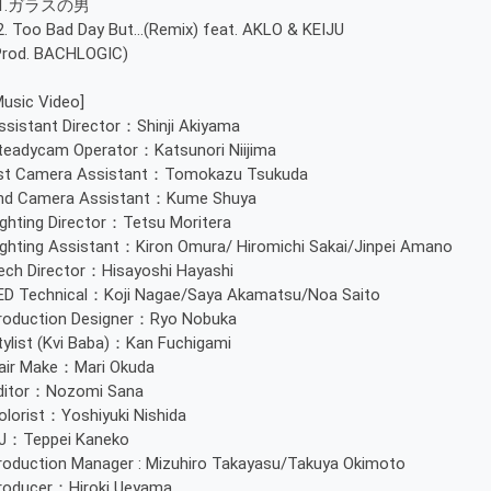
1.ガラスの男
2. Too Bad Day But…(Remix) feat. AKLO & KEIJU
Prod. BACHLOGIC)
Music Video]
ssistant Director：Shinji Akiyama
teadycam Operator：Katsunori Niijima
st Camera Assistant：Tomokazu Tsukuda
nd Camera Assistant：Kume Shuya
ighting Director：Tetsu Moritera
ighting Assistant：Kiron Omura/ Hiromichi Sakai/Jinpei Amano
ech Director：Hisayoshi Hayashi
ED Technical：Koji Nagae/Saya Akamatsu/Noa Saito
roduction Designer：Ryo Nobuka
tylist (Kvi Baba)：Kan Fuchigami
air Make：Mari Okuda
ditor：Nozomi Sana
olorist：Yoshiyuki Nishida
J：Teppei Kaneko
roduction Manager : Mizuhiro Takayasu/Takuya Okimoto
roducer：Hiroki Ueyama