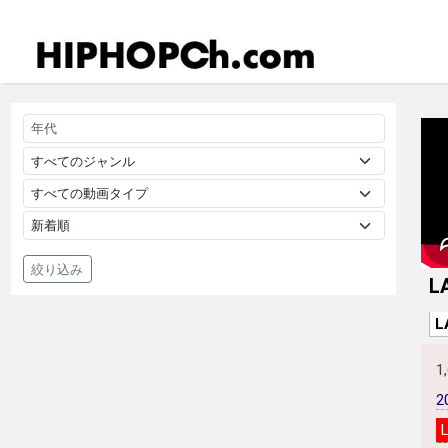
絞り込み
L
L
1
2