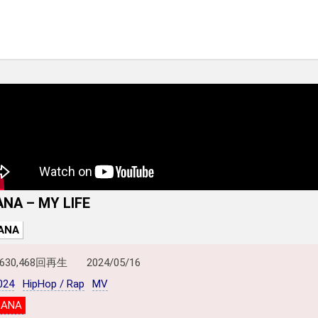
ANA – MY LIFE
ANA
,630,468回再生
2024/05/16
024
HipHop / Rap
MV
LANA