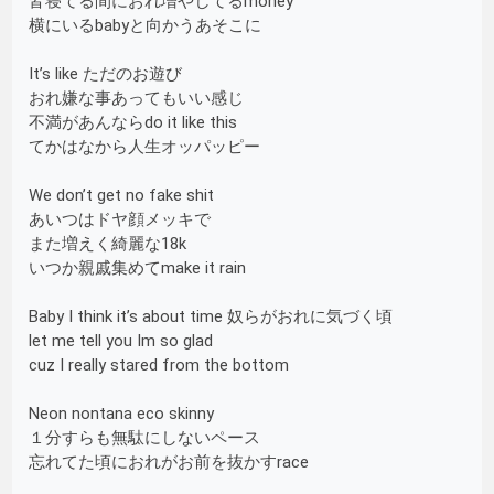
皆寝てる間におれ増やしてるmoney
横にいるbabyと向かうあそこに
It’s like ただのお遊び
おれ嫌な事あってもいい感じ
不満があんならdo it like this
てかはなから人生オッパッピー
We don’t get no fake shit
あいつはドヤ顔メッキで
また増えく綺麗な18k
いつか親戚集めてmake it rain
Baby I think it’s about time 奴らがおれに気づく頃
let me tell you Im so glad
cuz I really stared from the bottom
Neon nontana eco skinny
１分すらも無駄にしないペース
忘れてた頃におれがお前を抜かすrace