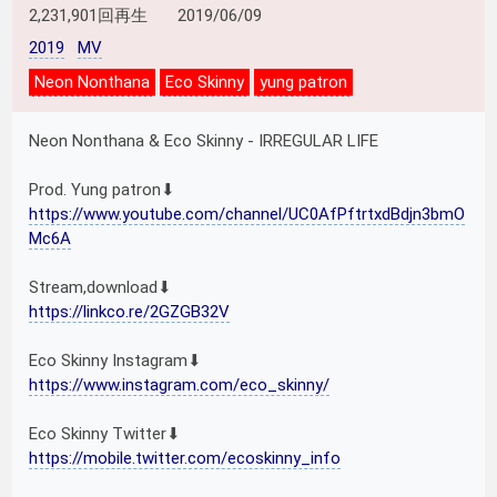
2,231,901回再生
2019/06/09
2019
MV
Neon Nonthana
Eco Skinny
yung patron
Neon Nonthana & Eco Skinny - IRREGULAR LIFE
Prod. Yung patron⬇︎
https://www.youtube.com/channel/UC0AfPftrtxdBdjn3bmO
Mc6A
Stream,download⬇︎
https://linkco.re/2GZGB32V
Eco Skinny Instagram⬇︎
https://www.instagram.com/eco_skinny/
Eco Skinny Twitter⬇︎
https://mobile.twitter.com/ecoskinny_info