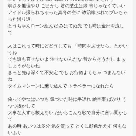
弱さを無理やり ごまかし 君の芝生は緑 青じゃなくていい
アイドル撮られちゃった真冬の空に 政治家ぶれてブレちゃ
った帰り道
とうちゃんローン組んだ みはてぬ先 でも時は全部を流し
て
人はこれって時にどどうしても 「時間を戻せたら」とかい
うね
でも誰も直せないよ 治せないんだな 昔からそうだし まぁ
しょうがないね
きっと先は深くて不安定 でも お行儀よくちゃ つまんない
ね
タイムマシーンに乗り込んで トラベラーになれたら
俺ってやつはいつも 気づいた時は手遅れ 絵空事 ばかり う
つつ抜かして
大事な人すら救えない だからこんな歌で自分に言い聞かし
て
あの時 あいつは多分 気を使って とくに顔色かえず 何もな
いふり