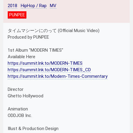
2018
HipHop / Rap
MV
PUNPEE
タイムマシーンにのって (Official Music Video)
Produced by PUNPEE
1st Album "MODERN TIMES"
Available Here
https://summit.lnk.to/MODERN-TIMES
https://summit.lnk.to/MODERN-TIMES_CD
https://summit.lnk.to/Modern-Times-Commentary
Director
Ghetto Hollywood
Animation
ODDJOB Inc.
Illust & Production Design