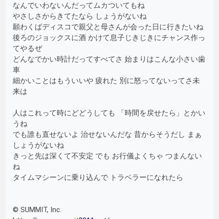
なんでいわないんだってムカついてもね
やさしさからきてたなら しょうがないね
願わくばディスコで親父と母さんが会った日に行きたいね
後ろのジョックスに酒 かけて息子じきじきにチャンス作っ
てやるぜ
どんなでかい時計だってすべてさ 始まりはこんな小さい歯
車
細かいことはもういいや 疲れた 別に怒ってないってさ未
来は
人はこれって時にどどうしても 「時間を戻せたら」とかい
うね
でも誰も直せないよ 治せないんだな 昔からそうだし まぁ
しょうがないね
きっと先は深くて不安定 でも お行儀よくちゃ つまんない
ね
タイムマシーンに乗り込んで トラベラーになれたら
©️ SUMMIT, Inc.