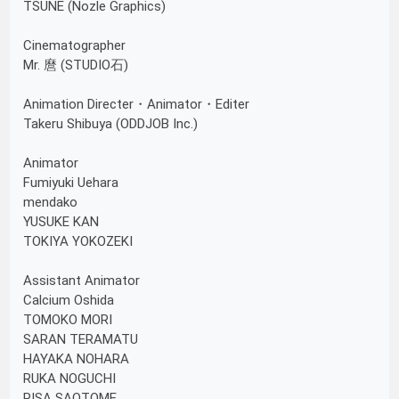
TSUNE (Nozle Graphics)
Cinematographer
Mr. 麿 (STUDIO石)
Animation Directer・Animator・Editer
Takeru Shibuya (ODDJOB Inc.)
Animator
Fumiyuki Uehara
mendako
YUSUKE KAN
TOKIYA YOKOZEKI
Assistant Animator
Calcium Oshida
TOMOKO MORI
SARAN TERAMATU
HAYAKA NOHARA
RUKA NOGUCHI
RISA SAOTOME