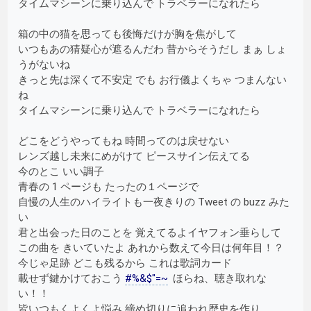
タイムマシーンに乗り込んで トラベラーになれたら
箱の中の猫を思っても後悔だけが胸を焦がして
いつもあの猜疑心が遮るんだわ 昔からそうだし まぁ しょ
うがないね
きっと先は深くて不安定 でも お行儀よくちゃ つまんない
ね
タイムマシーンに乗り込んで トラベラーになれたら
どこをどうやってもね 時間ってのは戻せない
レンズ越し未来にめがけて ピースサイン伝えてる
今のとこ いい調子
青春の 1 ページも たったの１ページで
自慢の人生のハイライトも一夜きりの Tweet の buzz みた
い
君と出会った日のことを 覚えてるよイヤフォン垂らして
この曲を きいていたよ あれから数えて今日は何年目！？
今じゃ足跡 どこも残るから これは歌詞カード
載せず鍵かけておこう
#%&$"=~
ほらね、聴き取れな
い！！
皆いつもくよくよ悩み 締め切りに追われ歴史を作り