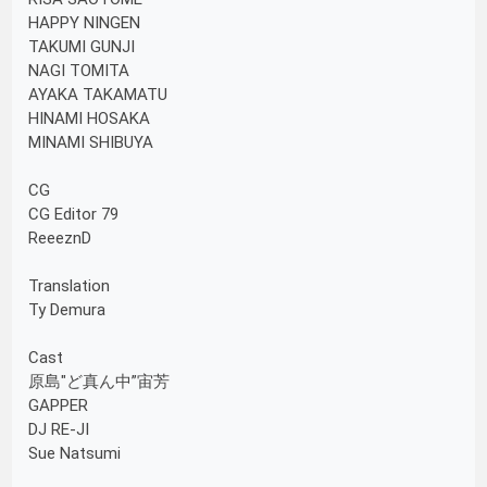
HAPPY NINGEN
TAKUMI GUNJI
NAGI TOMITA
AYAKA TAKAMATU
HINAMI HOSAKA
MINAMI SHIBUYA
CG
CG Editor 79
ReeeznD
Translation
Ty Demura
Cast
原島"ど真ん中”宙芳
GAPPER
DJ RE-JI
Sue Natsumi