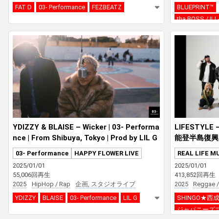
FAT D
03- Performance
FEZBEATZ
BLUEPRINT™
tha BOSS / I
YDIZZY & BLAISE – Wicker | 03- Performa
LIFESTYLE 
nce | From Shibuya, Tokyo | Prod by LIL G
能登半島復興
03- Performance
HAPPY FLOWER LIVE
REAL LIFE M
2025/01/01
2025/01/01
55,006回再生
413,852回再生
2025
HipHop / Rap
企画, スタジオライブ
2025
Reggae /
YDIZZY
BLAISE
03- Performance
LIL G
SHINGO★西
ジャパニーズ