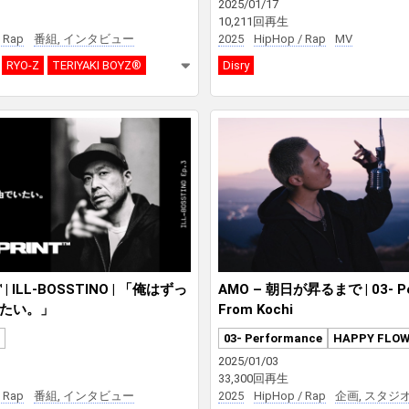
2025/01/17
10,211回再生
 Rap
番組, インタビュー
2025
HipHop / Rap
MV
RYO-Z
TERIYAKI BOYZ®
Disry
 | ILL-BOSSTINO | 「俺はずっ
AMO – 朝日が昇るまで | 03- Per
たい。」
From Kochi
03- Performance
HAPPY FLOW
2025/01/03
33,300回再生
 Rap
番組, インタビュー
2025
HipHop / Rap
企画, スタジ