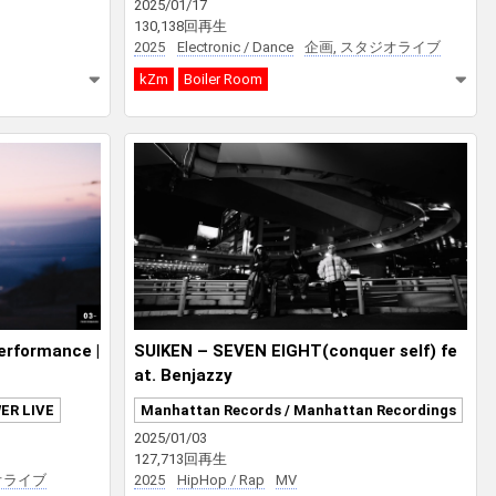
2025/01/17
130,138回再生
2025
Electronic / Dance
企画, スタジオライブ
kZm
Boiler Room
formance |
SUIKEN – SEVEN EIGHT(conquer self) fe
at. Benjazzy
ER LIVE
Manhattan Records / Manhattan Recordings
2025/01/03
127,713回再生
オライブ
2025
HipHop / Rap
MV