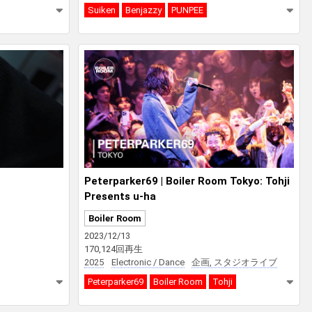
Suiken
Benjazzy
PUNPEE
Peterparker69 | Boiler Room Tokyo: Tohji
Presents u-ha
Boiler Room
2023/12/13
170,124回再生
2025
Electronic / Dance
企画, スタジオライブ
Peterparker69
Boiler Room
Tohji