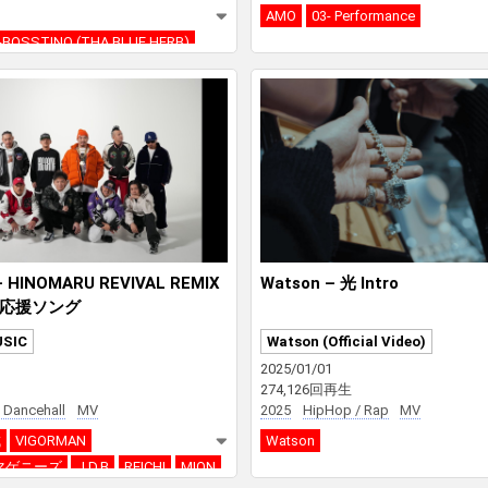
AMO
03- Performance
LL-BOSSTINO (THA BLUE HERB)
– HINOMARU REVIVAL REMIX
Watson – 光 Intro
応援ソング
USIC
Watson (Official Video)
2025/01/01
274,126回再生
 Dancehall
MV
2025
HipHop / Rap
MV
成
VIGORMAN
Watson
マゲニーズ
J.D.B
REICHI
MION