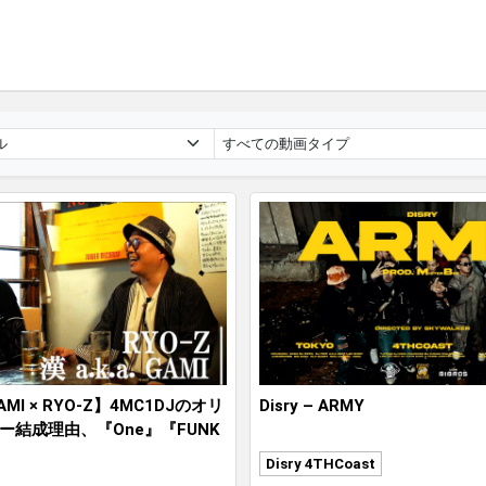
 GAMI × RYO-Z】4MC1DJのオリ
Disry – ARMY
ー結成理由、『One』『FUNK
どヒット曲制作秘話、TERIYAKI
Disry 4THCoast
の裏側