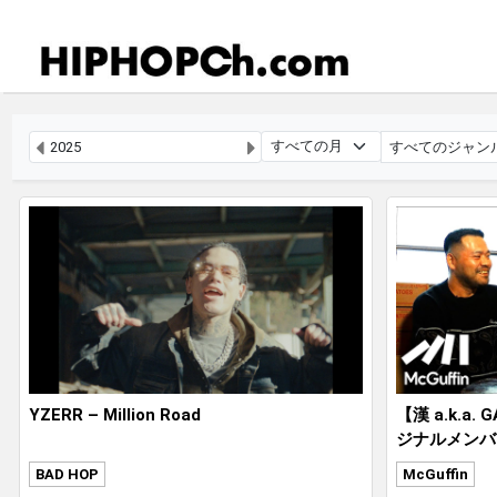
YZERR – Million Road
【漢 a.k.a.
ジナルメンバ
ASTIC』な
BAD HOP
McGuffin
BOYZ®結成