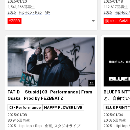
2025/01/20
2025/01/18
1,541,366回再生
112,637回再生
2025
HipHop / Rap
MV
2025
HipHop /
YZERR
漢 a.k.a. GAMI
FAT D – Stupid | 03- Performance | From
BLUEPRINT™
Osaka | Prod by FEZBEATZ
と、自由でい
03- Performance
HAPPY FLOWER LIVE
BLUE PRINT™
2025/01/08
2025/01/04
80,946回再生
20,036回再生
2025
HipHop / Rap
企画, スタジオライブ
2025
HipHop /