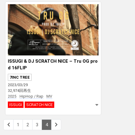
CHOUJI
The タイマンチ
ISSUGI & DJ SCRATCH NICE – Tru OG pro
d 16FLIP
7INC TREE
2023/03/29
32,974回再生
2025
HipHop / Rap
MV
ISSUGI
SCRATCH NICE
1
2
3
4