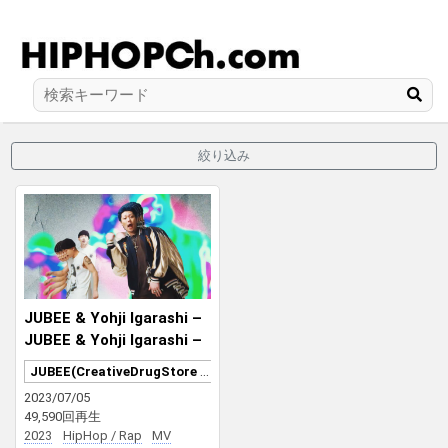
絞り込み
JUBEE & Yohji Igarashi –
JUBEE & Yohji Igarashi –
SWAG feat. 森 (どんぐり
JUBEE(CreativeDrugStore / Rave Racers / AFJB)
ず)
2023/07/05
49,590回再生
2023
HipHop / Rap
MV