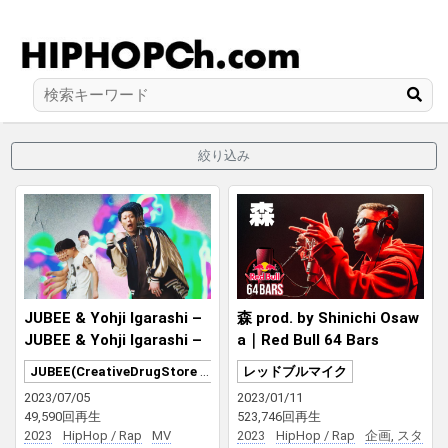
絞り込み
JUBEE & Yohji Igarashi –
森 prod. by Shinichi Osaw
JUBEE & Yohji Igarashi –
a｜Red Bull 64 Bars
SWAG feat. 森 (どんぐり
JUBEE(CreativeDrugStore / Rave Racers / AFJB)
レッドブルマイク
ず)
2023/07/05
2023/01/11
49,590回再生
523,746回再生
2023
HipHop / Rap
MV
2023
HipHop / Rap
企画, スタ