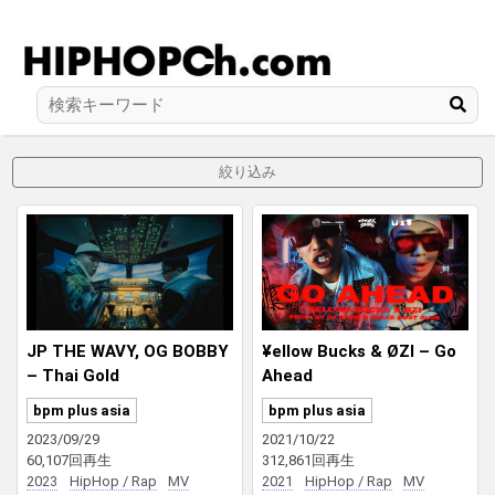
絞り込み
JP THE WAVY, OG BOBBY
¥ellow Bucks & ØZI – Go
– Thai Gold
Ahead
bpm plus asia
bpm plus asia
2023/09/29
2021/10/22
60,107回再生
312,861回再生
2023
HipHop / Rap
MV
2021
HipHop / Rap
MV