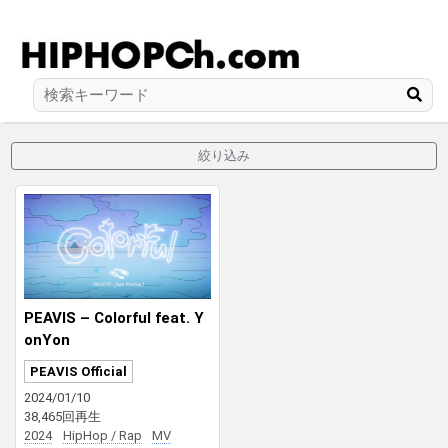
絞り込み
PEAVIS – Colorful feat. Y
onYon
PEAVIS Official
2024/01/10
38,465回再生
2024
HipHop / Rap
MV