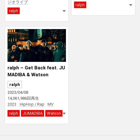
ジオライブ
ralph
ralph
ralph – Get Back feat. JU
MADIBA & Watson
ralph
2023/04/08
14,061,986回再生
2023
HipHop / Rap
MV
ralph
JUMADIBA
Watson