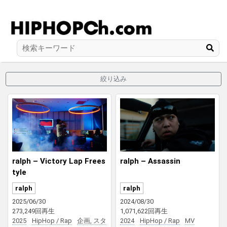
絞り込み
ralph – Victory Lap Frees
ralph – Assassin
tyle
ralph
ralph
2025/06/30
2024/08/30
273,249回再生
1,071,622回再生
2025
HipHop / Rap
企画, スタ
2024
HipHop / Rap
MV