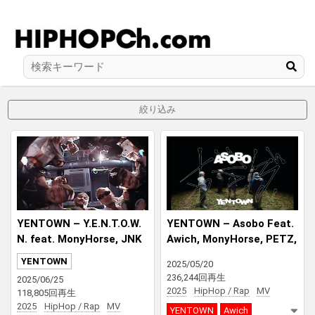
絞り込み
YENTOWN – Y.E.N.T.O.W.
YENTOWN – Asobo Feat.
N. feat. MonyHorse, JNK
Awich, MonyHorse, PETZ,
MN, PETZ, Awich & kZm
JNKMN & kZm (Prod. Cha
YENTOWN
2025/05/20
(Prod. Chaki Zulu & Ryu
ki Zulu)
236,244回再生
2025/06/25
w)
2025
HipHop / Rap
MV
118,805回再生
2025
HipHop / Rap
MV
YENTOWN
Awich