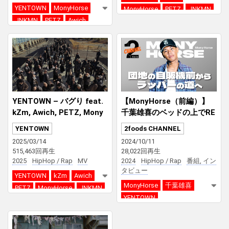
YENTOWN
MonyHorse
MonyHorse
PETZ
JNKMN
JNKMN
PETZ
Awich
kZm
Chaki Zulu
kZm
Chaki Zulu
Ryuw
YENTOWN – バグり feat.
【MonyHorse（前編）】
kZm, Awich, PETZ, Mony
千葉雄喜のベッドの上でRE
Horse & JNKMN (Prod. DJ
C!?所属するクルー「YENT
YENTOWN
2foods CHANNEL
JAM)
OWN」のエピソード｜2fo
2025/03/14
2024/10/11
ods CHANNEL
515,463回再生
28,022回再生
2025
HipHop / Rap
MV
2024
HipHop / Rap
番組, イン
タビュー
YENTOWN
kZm
Awich
MonyHorse
千葉雄喜
PETZ
MonyHorse
JNKMN
YENTOWN
DJ JAM