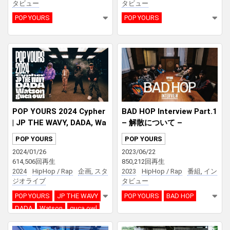
タビュー
タビュー
POP YOURS
POP YOURS
POP YOURS 2024 Cypher
BAD HOP Interview Part.1
| JP THE WAVY, DADA, Wa
– 解散について –
tson, guca owl
POP YOURS
POP YOURS
2024/01/26
2023/06/22
614,506回再生
850,212回再生
2024
HipHop / Rap
企画, スタ
2023
HipHop / Rap
番組, イン
ジオライブ
タビュー
POP YOURS
JP THE WAVY
POP YOURS
BAD HOP
DADA
Watson
guca owl