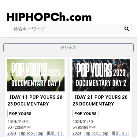
絞り込み
【DAY 1】POP YOURS 20
【DAY 2】POP YOURS 20
23 DOCUMENTARY
23 DOCUMENTARY
POP YOURS
POP YOURS
2024/01/30
2024/01/30
90,420回再生
54,851回再生
2024
HipHop / Rap
番組, イン
2024
HipHop / Rap
番組, イン