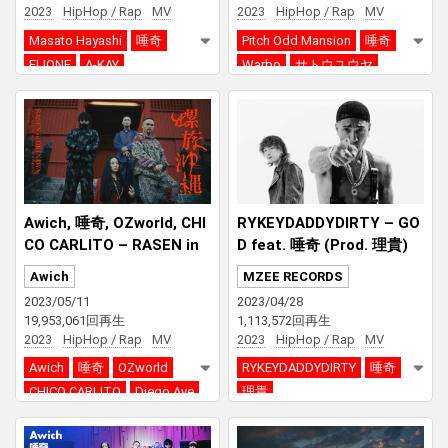
2023
HipHop / Rap
MV
2023
HipHop / Rap
MV
Masato Hayashi
唾奇
Pitch Odd Mansion
唾奇
ELIONE
A-KAY
Warbo
サトウユウヤ
RAITAMEN
Ace the Chosen onE
Awich, 唾奇, OZworld, CHI
RYKEYDADDYDIRTY – GO
CO CARLITO – RASEN in
D feat. 唾奇 (Prod. 理貴)
OKINAWA (Prod. Diego Av
Awich
MZEE RECORDS
e)
2023/05/11
2023/04/28
19,953,061回再生
1,113,572回再生
2023
HipHop / Rap
MV
2023
HipHop / Rap
MV
Awich
唾奇
OZworld
RYKEYDADDYDIRTY
唾奇
CHICO CARLITO
Diego Ave
理貴