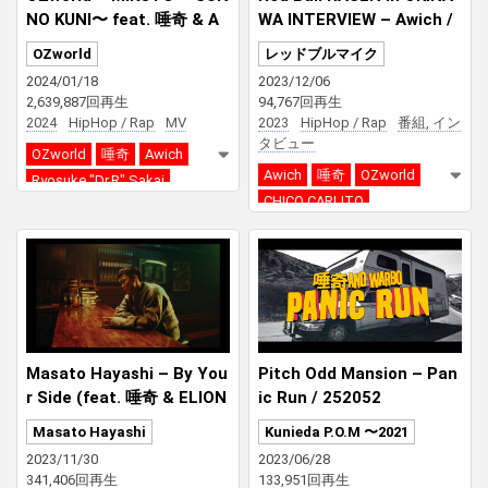
NO KUNI〜 feat. 唾奇 & A
WA INTERVIEW – Awich /
wich（Prod. Ryosuke “Dr.
唾奇 / OZworld / CHICO C
OZworld
レッドブルマイク
R” Sakai）
ARLITO｜Red Bull RASEN
2024/01/18
2023/12/06
2,639,887回再生
94,767回再生
2024
HipHop / Rap
MV
2023
HipHop / Rap
番組, イン
タビュー
OZworld
唾奇
Awich
Awich
唾奇
OZworld
Ryosuke "Dr.R" Sakai
CHICO CARLITO
Red Bull RASEN
Masato Hayashi – By You
Pitch Odd Mansion – Pan
r Side (feat. 唾奇 & ELION
ic Run / 252052
E) [Prod. A-KAY]
Masato Hayashi
Kunieda P.O.M 〜2021
2023/11/30
2023/06/28
341,406回再生
133,951回再生