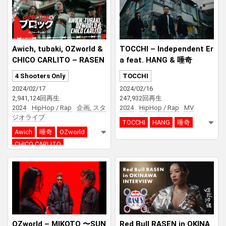
Awich, tubaki, OZworld &
TOCCHI – Independent Er
CHICO CARLITO – RASEN
a feat. HANG & 唾奇
in OKINAWA | From The Bl
4 Shooters Only
TOCCHI
ock Performance
(Tok
2024/02/17
2024/02/16
yo)
2,941,124回再生
247,932回再生
2024
HipHop / Rap
企画, スタ
2024
HipHop / Rap
MV
ジオライブ
TOCCHI
HANG
唾奇
Awich
唾奇
OZworld
CHICO CARLITO
From The Block Performance
USA
OZworld – MIKOTO 〜SUN
Red Bull RASEN in OKINA