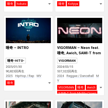
唾奇
hokuto
唾奇
Kohjiya
唾奇 – INTRO
VIGORMAN – Neon feat.
唾奇, Awich, SAMI-T from
Mighty Crown［Fully Acti
唾奇-HITO-
VIGORMAN
ve Ver.］(Prod. by GeG)
2025/01/30
2024/03/15
90,823回再生
537,322回再生
2025
HipHop / Rap
MV
2024
Reggae / Dancehall
M
V
唾奇
VIGORMAN
唾奇
Awich
SAMI-T from Mighty Crown
GeG