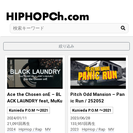
絞り込み
Ace the Chosen onE – BL
Pitch Odd Mansion – Pan
ACK LAUNDRY feat, MuKu
ic Run / 252052
Ro & SILENT KILLA JOIN
Kunieda P.O.M 〜2021
Kunieda P.O.M 〜2021
T
2024/01/11
2023/06/28
21,091回再生
133,951回再生
2024
HipHop / Rap
MV
2023
HipHop / Rap
MV