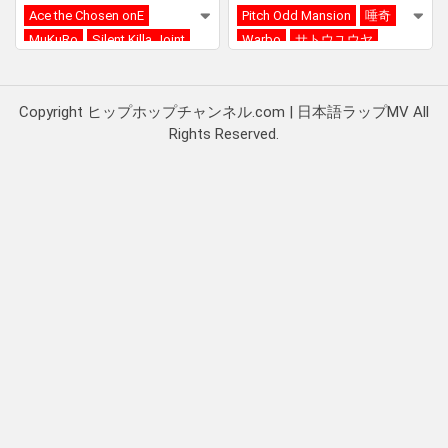
Ace the Chosen onE
Pitch Odd Mansion
唾奇
MuKuRo
Silent Killa Joint
Warbo
サトウユウヤ
RAITAMEN
Ace the Chosen onE
Copyright ヒップホップチャンネル.com | 日本語ラップMV All
Rights Reserved.