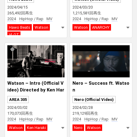
2024/04/15
2024/03/20
265,492回再生
1,215,581回再生
2024
HipHop / Rap
MV
2024
HipHop / Rap
MV
Hawo Beats
Watson
Watson
ANARCHY
VLOT
Watson – Intro (Official V
Nero – Success ft. Watso
ideo) Directed by Ken Har
n
aki
AREA 305
Nero (Official Video)
2024/03/02
2024/02/28
170,073回再生
219,129回再生
2024
HipHop / Rap
MV
2024
HipHop / Rap
MV
Watson
Ken Haraki
Nero
Watson