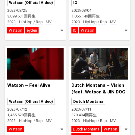
Watson (Official Video)
IO
2023/08/25
2023/08/04
3,099,631回再生
1,066,149回再生
2023
HipHop / Rap
MV
2023
HipHop / Rap
MV
Watson
eyden
IO
Watson
Watson – Feel Alive
Dutch Montana – Vision
(feat. Watson & JIN DOG
G) [Remix]
Watson (Official Video)
Dutch Montana
2023/07/12
2023/07/11
1,455,528回再生
320,404回再生
2023
HipHop / Rap
MV
2023
HipHop / Rap
MV
Watson
Dutch Montana
Watson