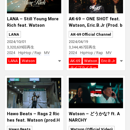
LANA – Still Young More
AK-69 – ONE SHOT feat.
Rich feat. Watson
Watson, Eric.B.Jr (Prod. b
y タイプライター)
LANA
AK-69 Official Channel
2024/10/01
2024/04/19
3,320,639回再生
3,344,467回再生
2024
HipHop / Rap
MV
2024
HipHop / Rap
MV
LANA
Watson
AK-69
Watson
Eric.B.Jr
タイプライター
Hawo Beats – Rags 2 Ric
Watson – どうかな? ft. A
hes feat. Watson (prod.H
NARCHY
awo Beats & VLOT)
Hawo Beats
Watson (Official Video)