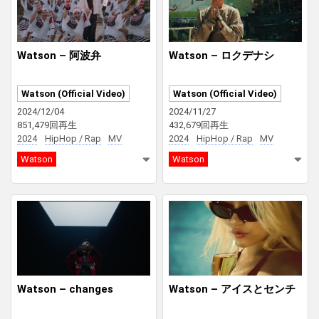
Watson – 阿波弁
Watson – ロクデナシ
Watson (Official Video)
Watson (Official Video)
2024/12/04
2024/11/27
851,479回再生
432,679回再生
2024
HipHop / Rap
MV
2024
HipHop / Rap
MV
Watson
Watson
Watson – changes
Watson – アイスとセンチ