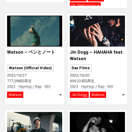
03- Performance
Watson – ペンとノート
Jin Dogg – HAHAHA feat.
Watson
Watson (Official Video)
Dex Filmz
2023/10/27
2023/10/20
777,288回再生
609,224回再生
2023
HipHop / Rap
MV
2023
HipHop / Rap
MV
Watson
Jin Dogg
Watson