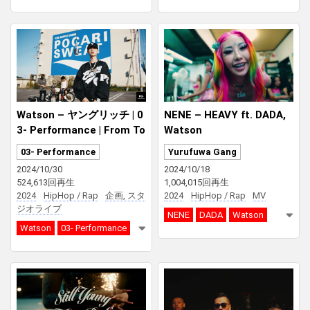
Watson – ヤングリッチ | 0
NENE – HEAVY ft. DADA,
3- Performance | From To
Watson
kushima
03- Performance
Yurufuwa Gang
2024/10/30
2024/10/18
524,613回再生
1,004,015回再生
2024
HipHop / Rap
企画, スタ
2024
HipHop / Rap
MV
ジオライブ
NENE
DADA
Watson
Watson
03- Performance