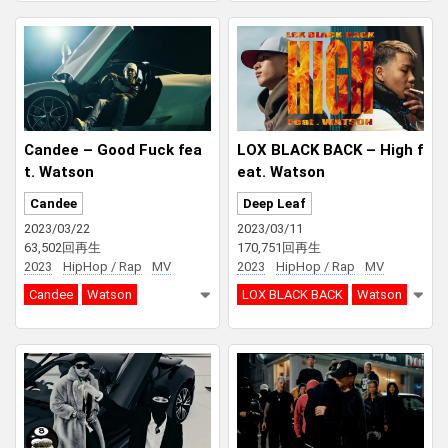
Candee – Good Fuck fea
LOX BLACK BACK – High f
t. Watson
eat. Watson
Candee
Deep Leaf
2023/03/22
2023/03/11
63,502回再生
170,751回再生
2023
HipHop / Rap
MV
2023
HipHop / Rap
MV
Candee
Watson
LOX BLACK BACK
Watson