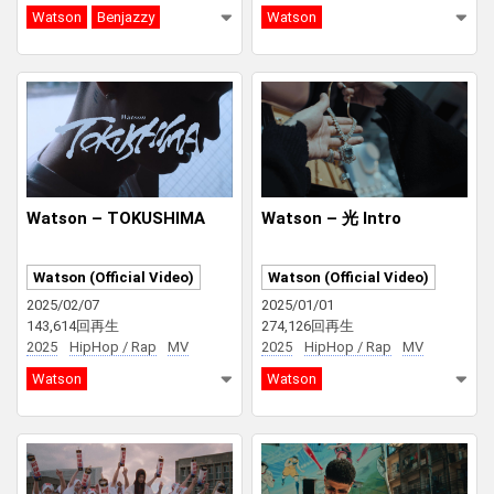
Watson
Benjazzy
Watson
Watson – TOKUSHIMA
Watson – 光 Intro
Watson (Official Video)
Watson (Official Video)
2025/02/07
2025/01/01
143,614回再生
274,126回再生
2025
HipHop / Rap
MV
2025
HipHop / Rap
MV
Watson
Watson