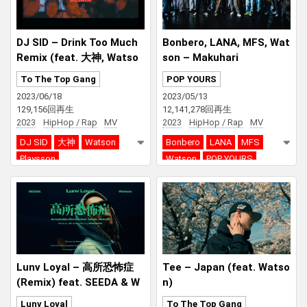
DJ SID – Drink Too Much
Bonbero, LANA, MFS, Wat
Remix (feat. 大神, Watso
son – Makuhari
n & Playsson)
To The Top Gang
POP YOURS
2023/06/18
2023/05/13
129,156回再生
12,141,278回再生
2023
HipHop / Rap
MV
2023
HipHop / Rap
MV
DJ SID
大神
Watson
Bonbero
LANA
MFS
Playsson
Watson
POP YOURS
Lunv Loyal – 高所恐怖症
Tee – Japan (feat. Watso
(Remix) feat. SEEDA & W
n)
atson
Lunv Loyal
To The Top Gang