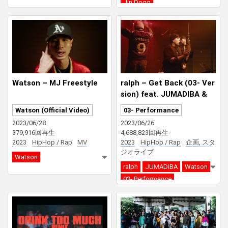
Jin Dogg
Watson – MJ Freestyle
ralph – Get Back (03- Ver
sion) feat. JUMADIBA &
Watson | 03- Performanc
Watson (Official Video)
03- Performance
e | From Kanagawa
2023/06/28
2023/06/26
379,916回再生
4,688,823回再生
2023
HipHop / Rap
MV
2023
HipHop / Rap
企画, スタ
ジオライブ
Watson
ralph
JUMADIBA
Watson
03- Performance