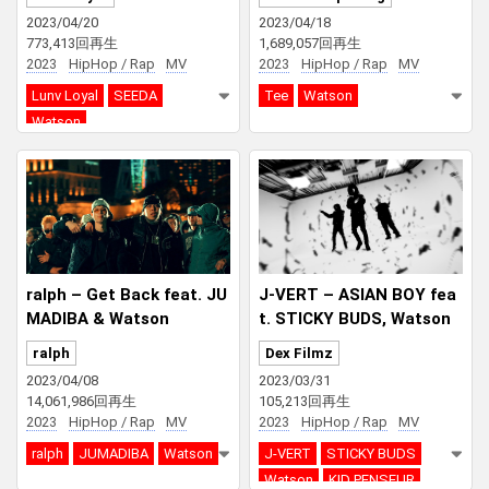
2023/04/20
2023/04/18
773,413回再生
1,689,057回再生
2023
HipHop / Rap
MV
2023
HipHop / Rap
MV
Lunv Loyal
SEEDA
Tee
Watson
Watson
ralph – Get Back feat. JU
J-VERT – ASIAN BOY fea
MADIBA & Watson
t. STICKY BUDS, Watson
& KID PENSEUR
ralph
Dex Filmz
2023/04/08
2023/03/31
14,061,986回再生
105,213回再生
2023
HipHop / Rap
MV
2023
HipHop / Rap
MV
ralph
JUMADIBA
Watson
J-VERT
STICKY BUDS
Watson
KID PENSEUR