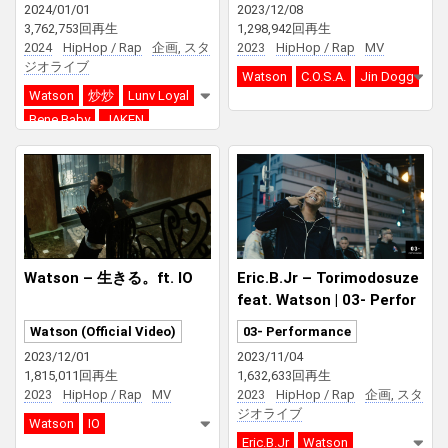
2024/01/01
2023/12/08
3,762,753回再生
1,298,942回再生
2024
HipHop / Rap
企画, スタ
2023
HipHop / Rap
MV
ジオライブ
Watson
C.O.S.A.
Jin Dogg
Watson
炒炒
Lunv Loyal
Bene Baby
JAKEN
Yvng Patra
Watson – 生きる。ft. IO
Eric.B.Jr – Torimodosuze
feat. Watson | 03- Perfor
mance | From Osaka
Watson (Official Video)
03- Performance
2023/12/01
2023/11/04
1,815,011回再生
1,632,633回再生
2023
HipHop / Rap
MV
2023
HipHop / Rap
企画, スタ
ジオライブ
Watson
IO
Eric.B.Jr
Watson