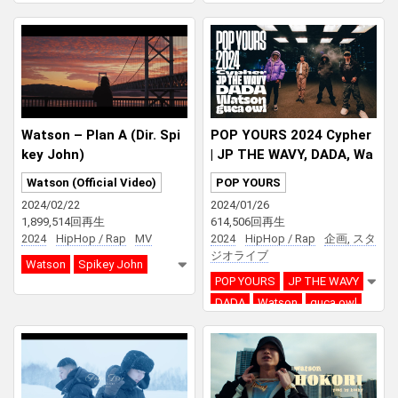
Watson – Plan A (Dir. Spi
POP YOURS 2024 Cypher
key John)
| JP THE WAVY, DADA, Wa
tson, guca owl
Watson (Official Video)
POP YOURS
2024/02/22
2024/01/26
1,899,514回再生
614,506回再生
2024
HipHop / Rap
MV
2024
HipHop / Rap
企画, スタ
ジオライブ
Watson
Spikey John
POP YOURS
JP THE WAVY
DADA
Watson
guca owl