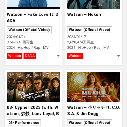
Watson – Fake Love ft. D
Watson – Hokori
ADA
Watson (Official Video)
Watson (Official Video)
2024/01/24
2024/01/17
3,547,245回再生
2,628,474回再生
2024
HipHop / Rap
MV
2024
HipHop / Rap
MV
Watson
DADA
Watson
03- Cypher 2023 (with. W
Watson – 小リッチ ft. C.O.
atson, 炒炒, Lunv Loyal, B
S.A. & Jin Dogg
ene Baby, JAKEN, Yvng P
03- Performance
Watson (Official Video)
atra)