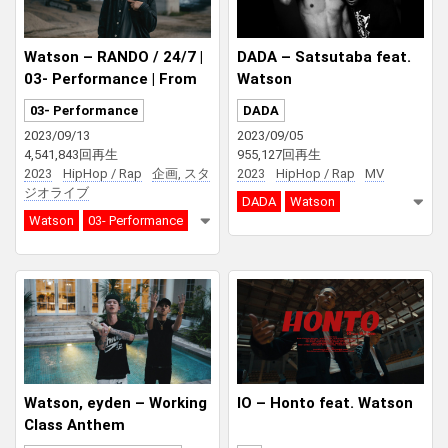
Watson – RANDO / 24/7 |
DADA – Satsutaba feat.
03- Performance | From
Watson
Tokushima
03- Performance
DADA
2023/09/13
2023/09/05
4,541,843回再生
955,127回再生
2023
HipHop / Rap
企画, スタ
2023
HipHop / Rap
MV
ジオライブ
DADA
Watson
Watson
03- Performance
Watson, eyden – Working
IO – Honto feat. Watson
Class Anthem